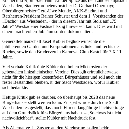
Michel und Björn Saemann. An der Spitze aus der Landeshauptstadt
Wiesbaden, Stadtverordnetenvorsteher D. Gerhard Obermayr,
Oberbürgermeister Gerd-Uwe Mende, AKK-Stadtrat und
Ratsherren-Präsident Rainer Schuster und dem 1. Vorsitzenden der
„Dacho“ aus Wiesbaden, - der in diesem Jahr mit Stolz auf „75
Jahre“ Wiesbadener Fastnachtszug hinweisen kann. Dies wird mit
einem prachtvollen Jubiläumsorden dokumentiert.
Generalfeldmarschall Josef Kübler beglückwünschte die
jubilierenden Garden und Korporationen aus links und rechts des
Rheins, sowie den Bruderverein Karneval Club Kastel für 7 X 11
Jahre.
Viel verbale Kritik übte Kübler den hohen Mietkosten der
gebeutelten linksrheinischen Vereine. Dies gilt erfreulicherweise
nicht für die hiesigen kostenfreien Bürgerhäuser und soll auch ein
fester Bestandteil bleiben, lt. der Stadt Wiesbaden, wofür Kübler
sich bedankte.
Heftige Kritik gab es darüber, ob überhaupt bis 2028 das neue
Bürgerhaus erstellt werden kann. Zu spät wurde durch die Stadt
Wiesbaden festgestellt, dass noch Firmen langjährige Pachtverträge
auf dem Grundstück fürs Bürgerhaus haben. – „So etwas ist nicht
nachvollziehbar“, stellte Kübler mit Nachdruck fest.
Als Alternative, lt. Zusage an den Vereinsring, sollen beide