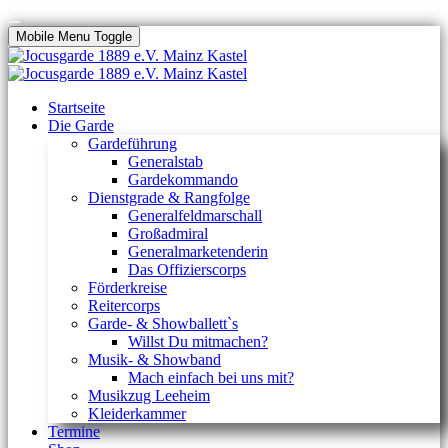
Mobile Menu Toggle
Startseite
Die Garde
Gardeführung
Generalstab
Gardekommando
Dienstgrade & Rangfolge
Generalfeldmarschall
Großadmiral
Generalmarketenderin
Das Offizierscorps
Förderkreise
Reitercorps
Garde- & Showballett`s
Willst Du mitmachen?
Musik- & Showband
Mach einfach bei uns mit?
Musikzug Leeheim
Kleiderkammer
Termine