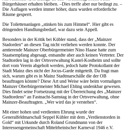
Bürgerhäuser erhalten bleiben. –Dies treffe aber nur bedingt zu. –
Die Auflagen werden immer höher, dazu wurden erforderliche
Räume gesperrt.
Die Toilettenanlagen „stinken bis zum Himmel“. Hier gibt es
dringenden Handlungsbedarf, war dazu sein Appell.
Besonders in der Kritik bei Kübler stand, dass der „Mainzer
Stadorden“ an diesen Tag nicht verliehen werden konnte. Der
amtierende Mainzer Oberbürgermeister Nino Haase hatte zum
Staatsempfang abgesagt, entsandte aber auch keinen Vertreter. Der
Stadtorden lag in der Ortsverwaltung Kastel-Kostheim und sollte
dort vom Verein abgeholt werden, jedoch hatte Protokollamt der
Stadt Mainz dies nicht der Jocus-Garde mitgeteilt. Da fragt man
sich, warum gibt es in Mainz Stadtmarschälle die der OB
beauftragen könnte? Diese Art und Weise wäre beim vormaligen
Mainzer Oberbürgermeister Michael Ebling undenkbar gewesen.
Dies findet seine Fortsetzung mit der Überreichung des „Mainzer
Stadtordens“ an Fastnacht-Samstag in der Ortsverwaltung, ohne
Mainzer-Beauftragten. „Wer wird das je verstehen“.
Mit einer hohen und verdienten Ehrung wurde der
Generalfeldmarschall Seppel Kübler mit dem „Verdienstorden in
Gold“ mit Urkunde durch Roland Grundmann von der
Interessengemeinschaft Mittelrheinischer Karneval 1946 e.V.