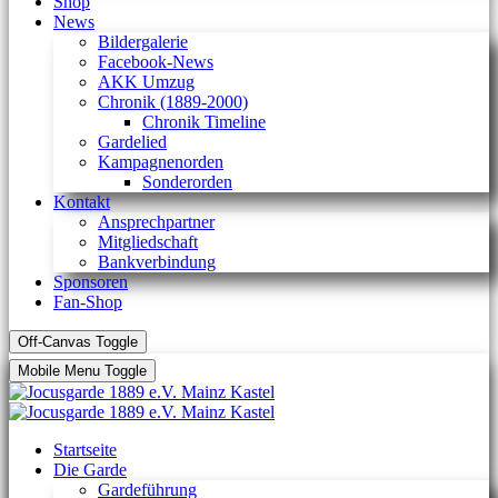
Shop
News
Bildergalerie
Facebook-News
AKK Umzug
Chronik (1889-2000)
Chronik Timeline
Gardelied
Kampagnenorden
Sonderorden
Kontakt
Ansprechpartner
Mitgliedschaft
Bankverbindung
Sponsoren
Fan-Shop
Off-Canvas Toggle
Mobile Menu Toggle
Startseite
Die Garde
Gardeführung