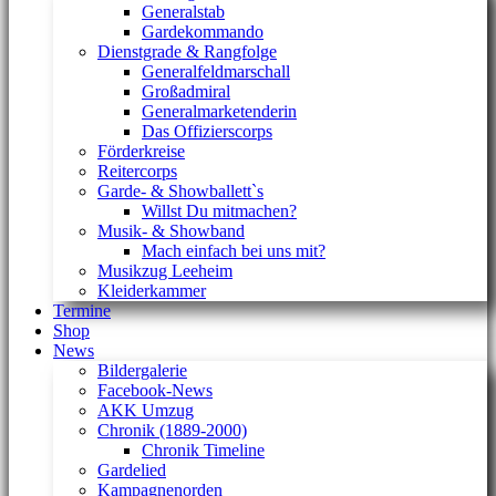
Generalstab
Gardekommando
Dienstgrade & Rangfolge
Generalfeldmarschall
Großadmiral
Generalmarketenderin
Das Offizierscorps
Förderkreise
Reitercorps
Garde- & Showballett`s
Willst Du mitmachen?
Musik- & Showband
Mach einfach bei uns mit?
Musikzug Leeheim
Kleiderkammer
Termine
Shop
News
Bildergalerie
Facebook-News
AKK Umzug
Chronik (1889-2000)
Chronik Timeline
Gardelied
Kampagnenorden