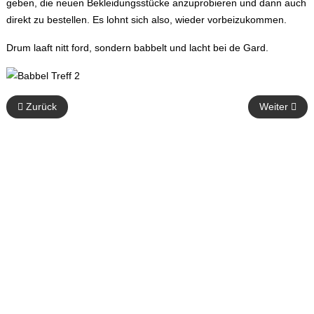
geben, die neuen Bekleidungsstücke anzuprobieren und dann auch
direkt zu bestellen. Es lohnt sich also, wieder vorbeizukommen.
Drum laaft nitt ford, sondern babbelt und lacht bei de Gard.
Vorheriger Beitrag: Eine laaaange Kampagnenvorbereitung
Nächster Bei
Zurück
Weiter