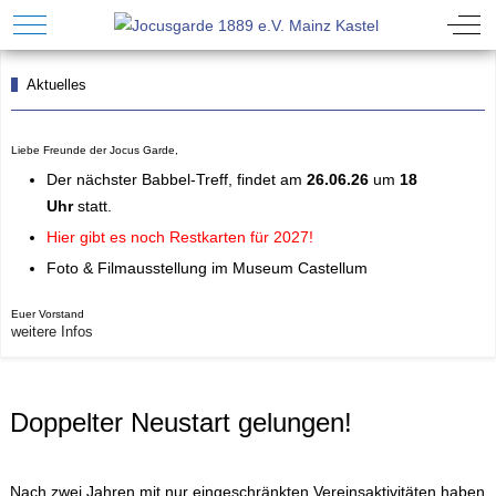
Mobile Menu Toggle
Off-
Aktuelles
Liebe Freunde der Jocus Garde,
Der n
ächster Babbel-Treff
, findet am
26.06.26
um
18
Uhr
statt.
Hier gibt es noch Restkarten für 202
7!
Foto & Filmausstellung im Museum Castellum
Euer Vorstand
weitere Infos
Doppelter Neustart gelungen!
Nach zwei Jahren mit nur eingeschränkten Vereinsaktivitäten haben