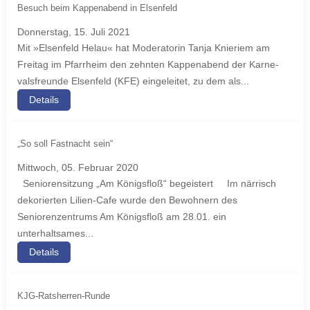
Besuch beim Kappenabend in Elsenfeld
Donnerstag, 15. Juli 2021
Mit »El­sen­feld He­lau« hat Mo­de­ra­to­rin Tan­ja Knie­riem am
Frei­tag im Pfar­r­heim den zehn­ten Kap­pen­a­bend der Kar­ne­
vals­f­reun­de El­sen­feld (KFE) ein­ge­lei­tet, zu dem als...
Details
„So soll Fastnacht sein“
Mittwoch, 05. Februar 2020
Seniorensitzung „Am Königsfloß“ begeistert Im närrisch
dekorierten Lilien-Cafe wurde den Bewohnern des
Seniorenzentrums Am Königsfloß am 28.01. ein
unterhaltsames...
Details
KJG-Ratsherren-Runde