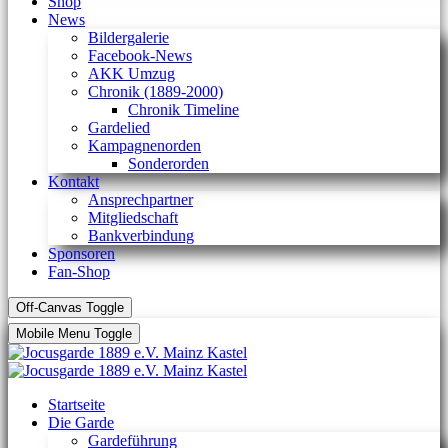
Shop
News
Bildergalerie
Facebook-News
AKK Umzug
Chronik (1889-2000)
Chronik Timeline
Gardelied
Kampagnenorden
Sonderorden
Kontakt
Ansprechpartner
Mitgliedschaft
Bankverbindung
Sponsoren
Fan-Shop
Off-Canvas Toggle
Mobile Menu Toggle
Startseite
Die Garde
Gardeführung