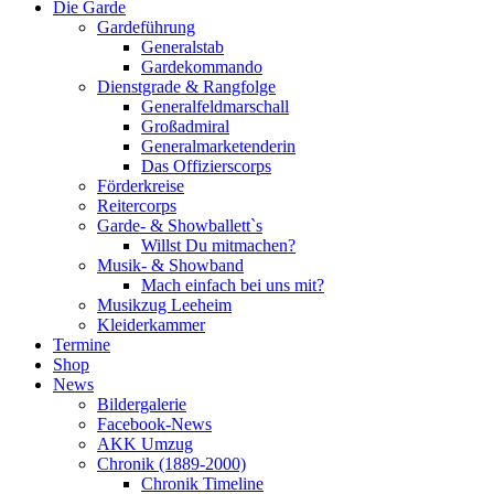
Die Garde
Gardeführung
Generalstab
Gardekommando
Dienstgrade & Rangfolge
Generalfeldmarschall
Großadmiral
Generalmarketenderin
Das Offizierscorps
Förderkreise
Reitercorps
Garde- & Showballett`s
Willst Du mitmachen?
Musik- & Showband
Mach einfach bei uns mit?
Musikzug Leeheim
Kleiderkammer
Termine
Shop
News
Bildergalerie
Facebook-News
AKK Umzug
Chronik (1889-2000)
Chronik Timeline