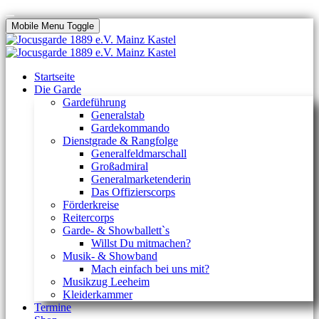
Mobile Menu Toggle
Startseite
Die Garde
Gardeführung
Generalstab
Gardekommando
Dienstgrade & Rangfolge
Generalfeldmarschall
Großadmiral
Generalmarketenderin
Das Offizierscorps
Förderkreise
Reitercorps
Garde- & Showballett`s
Willst Du mitmachen?
Musik- & Showband
Mach einfach bei uns mit?
Musikzug Leeheim
Kleiderkammer
Termine