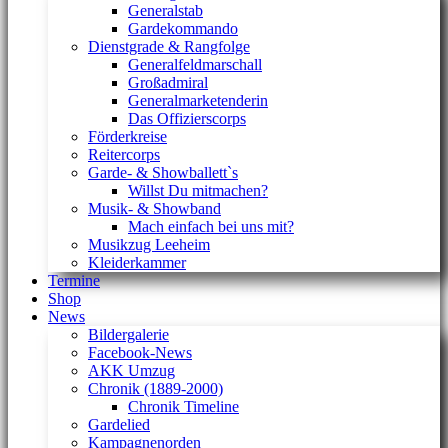
Generalstab
Gardekommando
Dienstgrade & Rangfolge
Generalfeldmarschall
Großadmiral
Generalmarketenderin
Das Offizierscorps
Förderkreise
Reitercorps
Garde- & Showballett`s
Willst Du mitmachen?
Musik- & Showband
Mach einfach bei uns mit?
Musikzug Leeheim
Kleiderkammer
Termine
Shop
News
Bildergalerie
Facebook-News
AKK Umzug
Chronik (1889-2000)
Chronik Timeline
Gardelied
Kampagnenorden