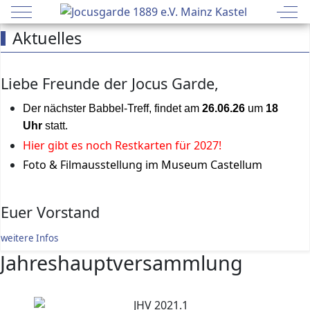
Mobile Menu Toggle
Off-
Aktuelles
Liebe Freunde der Jocus Garde,
Der n
ächster Babbel-Treff
, findet am
26.06.26
um
18
Uhr
statt.
Hier gibt es noch Restkarten für 202
7!
Foto & Filmausstellung im Museum Castellum
Euer Vorstand
weitere Infos
Jahreshauptversammlung