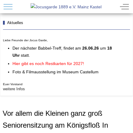
Mobile Menu Toggle
Off-
Aktuelles
Liebe Freunde der Jocus Garde,
Der n
ächster Babbel-Treff
, findet am
26.06.26
um
18
Uhr
statt.
Hier gibt es noch Restkarten für 202
7!
Foto & Filmausstellung im Museum Castellum
Euer Vorstand
weitere Infos
Vor allem die Kleinen ganz groß
Seniorensitzung am Königsfloß In