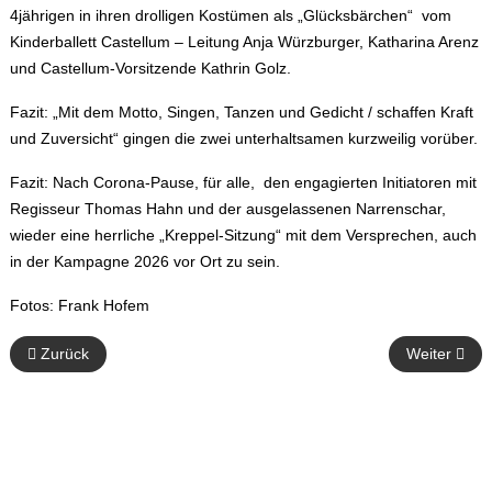
4jährigen in ihren drolligen Kostümen als „Glücksbärchen“ vom
Kinderballett Castellum – Leitung Anja Würzburger, Katharina Arenz
und Castellum-Vorsitzende Kathrin Golz.
Fazit: „Mit dem Motto, Singen, Tanzen und Gedicht / schaffen Kraft
und Zuversicht“ gingen die zwei unterhaltsamen kurzweilig vorüber.
Fazit: Nach Corona-Pause, für alle, den engagierten Initiatoren mit
Regisseur Thomas Hahn und der ausgelassenen Narrenschar,
wieder eine herrliche „Kreppel-Sitzung“ mit dem Versprechen, auch
in der Kampagne 2026 vor Ort zu sein.
Fotos: Frank Hofem
Vorheriger Beitrag: 33 Jahre Kasteler Fastnachtskabinett
Nächster Be
Zurück
Weiter