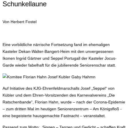
Schunkellaune
Von Herbert Fostel
Eine vorbildliche närrische Fortsetzung fand im ehemaligen
Kasteler Dekan-Walter-Bangert-Heim mit den unvergessenen
Ikonen Ingrid Gärtner und Seppel Portugall der Kasteler Jocus-
Garde wieder fabelhaft für die jubilierende Seniorenschar statt.
Auf Initiative des KJG-Ehrenfeldmarschalls Josef „Seppel“ von
Kübler und dem Ehren-Vorsitzenden des Karnevalvereins „Die
Ratschenbande“, Florian Hahn, wurde – nach der Corona-Epidemie
– zum dritten Mal im heutigen Seniorenzentrum – Am Königsfloß -
eine begeisterte hausgemachte Fastnacht – veranstaltet.
Passend zum Motto: „Singen – Tanzen und Gedicht – schaffen Kraft