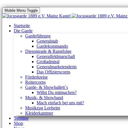
Mobile Menu Toggle
Startseite
Die Garde
Gardeführung
Generalstab
Gardekommando
Dienstgrade & Rangfolge
Generalfeldmarschall
Großadmiral
Generalmarketenderin
Das Offizierscorps
Förderkreise
Reitercorps
Garde- & Showballett`s
Willst Du mitmachen?
Musik- & Showband
Mach einfach bei uns mit?
Musikzug Leeheim
Kleiderkammer
Termine
Shop