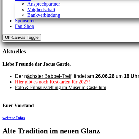
Ansprechpartner
Mitgliedschaft
Bankverbindung
Sponsoren
Fan-Shop
Off-Canvas Toggle
Aktuelles
Liebe Freunde der Jocus Garde,
Der n
ächster Babbel-Treff
, findet am
26.06.26
um
18 Uh
Hier gibt es noch Restkarten für 202
7!
Foto & Filmausstellung im Museum Castellum
Euer Vorstand
weitere Infos
Alte Tradition im neuen Glanz