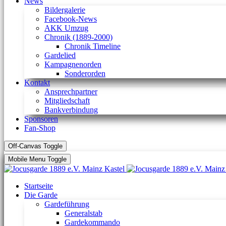
News
Bildergalerie
Facebook-News
AKK Umzug
Chronik (1889-2000)
Chronik Timeline
Gardelied
Kampagnenorden
Sonderorden
Kontakt
Ansprechpartner
Mitgliedschaft
Bankverbindung
Sponsoren
Fan-Shop
Off-Canvas Toggle
Mobile Menu Toggle
Startseite
Die Garde
Gardeführung
Generalstab
Gardekommando