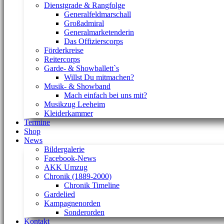
Dienstgrade & Rangfolge
Generalfeldmarschall
Großadmiral
Generalmarketenderin
Das Offizierscorps
Förderkreise
Reitercorps
Garde- & Showballett`s
Willst Du mitmachen?
Musik- & Showband
Mach einfach bei uns mit?
Musikzug Leeheim
Kleiderkammer
Termine
Shop
News
Bildergalerie
Facebook-News
AKK Umzug
Chronik (1889-2000)
Chronik Timeline
Gardelied
Kampagnenorden
Sonderorden
Kontakt