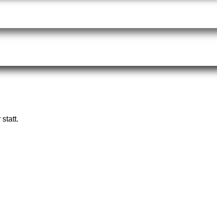
r
statt.