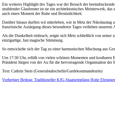
Ein weiteres Highlight des Tages war der Besuch der beeindruckende
strahlender Glasfenster ist sie ein architektonisches Meisterwerk, da
auch einen Moment der Ruhe und Besinnlichkeit.
Darüber hinaus durften wir miterleben, wie in Metz der Nikolaustag a
französische Auslegung dieses besonderen Tages verliehen unserem Au
Als die Dunkelheit einbrach, zeigte sich Metz schließlich von seiner
einzigartige, fast magische Stimmung.
So entwickelte sich der Tag zu einer harmonischen Mischung aus Gesel
Um 17:30 Uhr, erfüllt von vielen schönen Momenten und kostbaren Er
Präsident Jürgen von der Au für die hervorragende Organisation der B
Text: Cathrin Stein (Generalstabschefin/Gardekommandeurin)
Vorheriger Beitrag: Traditioneller KJG-Staatsempfang Hohe Ehrung