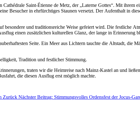
n Cathédrale Saint-Étienne de Metz, der „Laterne Gottes“. Mit ihrem 
s seine Besucher in ehrfürchtiges Staunen versetzt. Der Aufenthalt in 
uf besondere und traditionsreiche Weise gefeiert wird. Die festliche A
sflug einen zusätzlichen kulturellen Glanz, der lange in Erinnerung b
 zauberhaftesten Seite. Ein Meer aus Lichtern tauchte die Altstadt, die
ligkeit, Tradition und festlicher Stimmung.
innerungen, traten wir die Heimreise nach Mainz-Kastel an und ließen
usfahrt, die diesen Ausflug erst möglich machte.
en
Zurück
Nächster Beitrag: Stimmungsvolles Ordensfest der Jocus-Ga