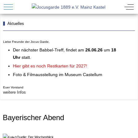
Mobile Menu Toggle
Off-
Aktuelles
Liebe Freunde der Jocus Garde,
Der n
ächster Babbel-Treff
, findet am
26.06.26
um
18
Uhr
statt.
Hier gibt es noch Restkarten für 202
7!
Foto & Filmausstellung im Museum Castellum
Euer Vorstand
weitere Infos
Bayerischer Abend
Quelle: Der Wochenblick