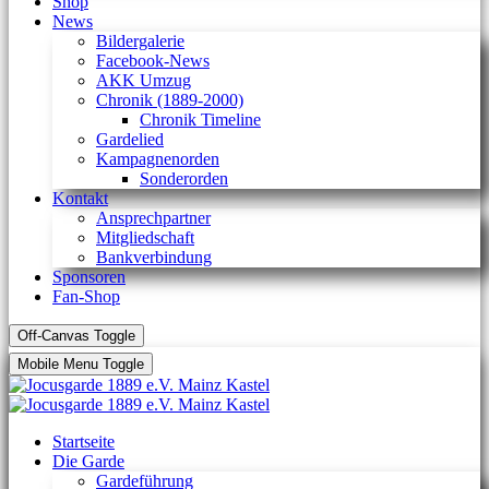
Shop
News
Bildergalerie
Facebook-News
AKK Umzug
Chronik (1889-2000)
Chronik Timeline
Gardelied
Kampagnenorden
Sonderorden
Kontakt
Ansprechpartner
Mitgliedschaft
Bankverbindung
Sponsoren
Fan-Shop
Off-Canvas Toggle
Mobile Menu Toggle
Startseite
Die Garde
Gardeführung