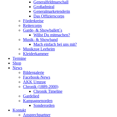
Generalfeldmarschall
Großadmiral
Generalmarketenderin
Das Offizierscorps
Förderkreise
Reitercorps
Garde- & Showballett`s
Willst Du mitmachen?
Musik- & Showband
Mach einfach bei uns mit?
Musikzug Leeheim
Kleiderkammer
Termine
Shop
News
Bildergalerie
Facebook-News
AKK Umzug
Chronik (1889-2000)
Chronik Timeline
Gardelied
Kampagnenorden
Sonderorden
Kontakt
Ansprechpartner