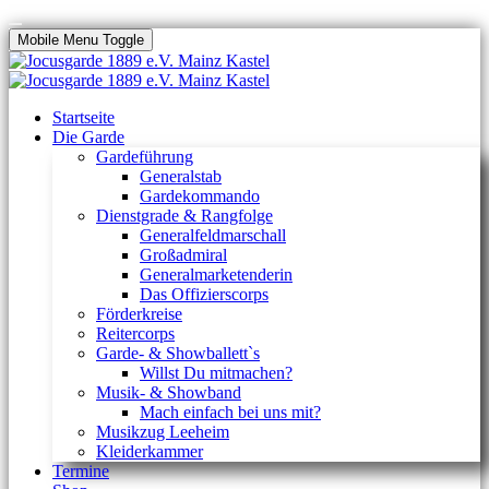
Mobile Menu Toggle
Startseite
Die Garde
Gardeführung
Generalstab
Gardekommando
Dienstgrade & Rangfolge
Generalfeldmarschall
Großadmiral
Generalmarketenderin
Das Offizierscorps
Förderkreise
Reitercorps
Garde- & Showballett`s
Willst Du mitmachen?
Musik- & Showband
Mach einfach bei uns mit?
Musikzug Leeheim
Kleiderkammer
Termine