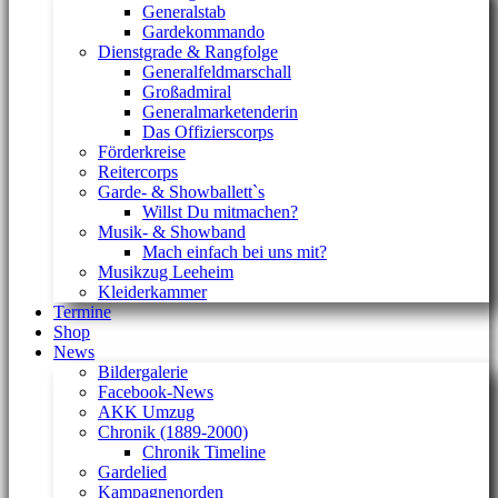
Generalstab
Gardekommando
Dienstgrade & Rangfolge
Generalfeldmarschall
Großadmiral
Generalmarketenderin
Das Offizierscorps
Förderkreise
Reitercorps
Garde- & Showballett`s
Willst Du mitmachen?
Musik- & Showband
Mach einfach bei uns mit?
Musikzug Leeheim
Kleiderkammer
Termine
Shop
News
Bildergalerie
Facebook-News
AKK Umzug
Chronik (1889-2000)
Chronik Timeline
Gardelied
Kampagnenorden