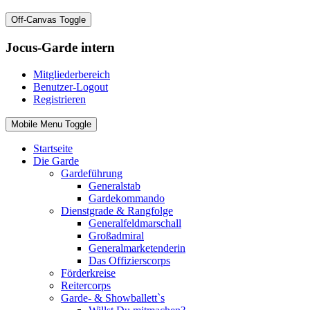
Off-Canvas Toggle
Jocus-Garde intern
Mitgliederbereich
Benutzer-Logout
Registrieren
Mobile Menu Toggle
Startseite
Die Garde
Gardeführung
Generalstab
Gardekommando
Dienstgrade & Rangfolge
Generalfeldmarschall
Großadmiral
Generalmarketenderin
Das Offizierscorps
Förderkreise
Reitercorps
Garde- & Showballett`s