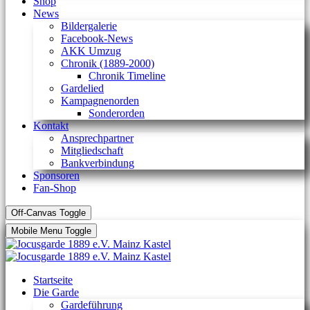
Shop
News
Bildergalerie
Facebook-News
AKK Umzug
Chronik (1889-2000)
Chronik Timeline
Gardelied
Kampagnenorden
Sonderorden
Kontakt
Ansprechpartner
Mitgliedschaft
Bankverbindung
Sponsoren
Fan-Shop
Off-Canvas Toggle
Mobile Menu Toggle
Startseite
Die Garde
Gardeführung