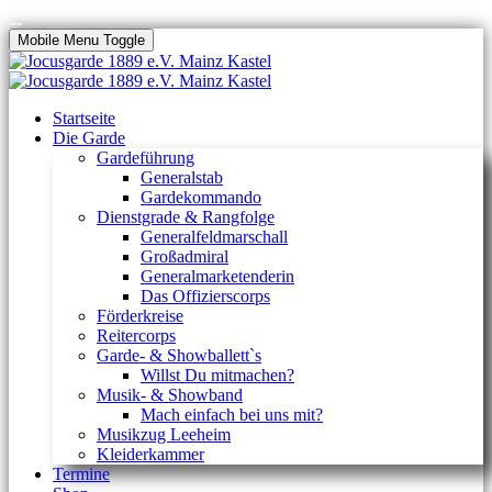
Mobile Menu Toggle
Startseite
Die Garde
Gardeführung
Generalstab
Gardekommando
Dienstgrade & Rangfolge
Generalfeldmarschall
Großadmiral
Generalmarketenderin
Das Offizierscorps
Förderkreise
Reitercorps
Garde- & Showballett`s
Willst Du mitmachen?
Musik- & Showband
Mach einfach bei uns mit?
Musikzug Leeheim
Kleiderkammer
Termine