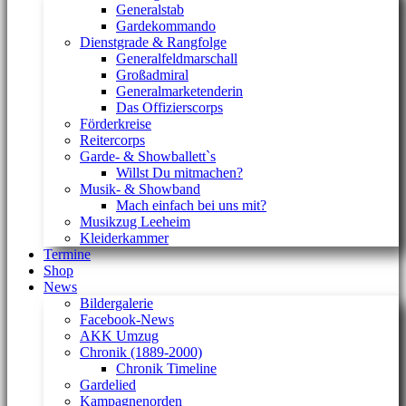
Generalstab
Gardekommando
Dienstgrade & Rangfolge
Generalfeldmarschall
Großadmiral
Generalmarketenderin
Das Offizierscorps
Förderkreise
Reitercorps
Garde- & Showballett`s
Willst Du mitmachen?
Musik- & Showband
Mach einfach bei uns mit?
Musikzug Leeheim
Kleiderkammer
Termine
Shop
News
Bildergalerie
Facebook-News
AKK Umzug
Chronik (1889-2000)
Chronik Timeline
Gardelied
Kampagnenorden