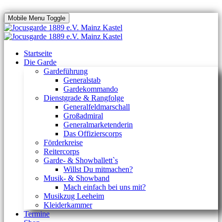
Mobile Menu Toggle
Startseite
Die Garde
Gardeführung
Generalstab
Gardekommando
Dienstgrade & Rangfolge
Generalfeldmarschall
Großadmiral
Generalmarketenderin
Das Offizierscorps
Förderkreise
Reitercorps
Garde- & Showballett`s
Willst Du mitmachen?
Musik- & Showband
Mach einfach bei uns mit?
Musikzug Leeheim
Kleiderkammer
Termine