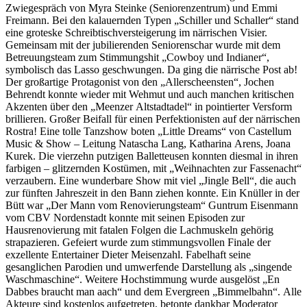
Zwiegespräch von Myra Steinke (Seniorenzentrum) und Emmi
Freimann. Bei den kalauernden Typen „Schiller und Schaller“ stand
eine groteske Schreibtischversteigerung im närrischen Visier.
Gemeinsam mit der jubilierenden Seniorenschar wurde mit dem
Betreuungsteam zum Stimmungshit „Cowboy und Indianer“,
symbolisch das Lasso geschwungen. Da ging die närrische Post ab!
Der großartige Protagonist von den „Allerscheensten“, Jochen
Behrendt konnte wieder mit Wehmut und auch manchen kritischen
Akzenten über den „Meenzer Altstadtadel“ in pointierter Versform
brillieren. Großer Beifall für einen Perfektionisten auf der närrischen
Rostra! Eine tolle Tanzshow boten „Little Dreams“ von Castellum
Music & Show – Leitung Natascha Lang, Katharina Arens, Joana
Kurek. Die vierzehn putzigen Balletteusen konnten diesmal in ihren
farbigen – glitzernden Kostümen, mit „Weihnachten zur Fassenacht“
verzaubern. Eine wunderbare Show mit viel „Jingle Bell“, die auch
zur fünften Jahreszeit in den Bann ziehen konnte. Ein Knüller in der
Bütt war „Der Mann vom Renovierungsteam“ Guntrum Eisenmann
vom CBV Nordenstadt konnte mit seinen Episoden zur
Hausrenovierung mit fatalen Folgen die Lachmuskeln gehörig
strapazieren. Gefeiert wurde zum stimmungsvollen Finale der
exzellente Entertainer Dieter Meisenzahl. Fabelhaft seine
gesanglichen Parodien und umwerfende Darstellung als „singende
Waschmaschine“. Weitere Hochstimmung wurde ausgelöst „En
Dabbes braucht man aach“ und dem Evergreen „Bimmelbahn“. Alle
Akteure sind kostenlos aufgetreten, betonte dankbar Moderator