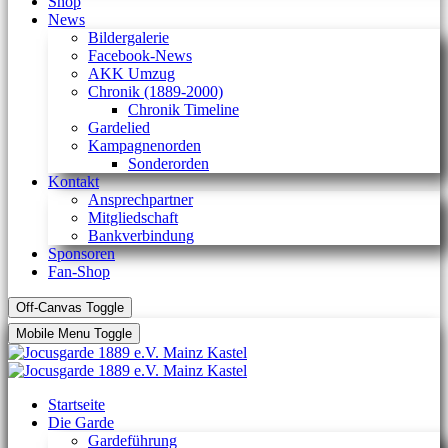
Shop
News
Bildergalerie
Facebook-News
AKK Umzug
Chronik (1889-2000)
Chronik Timeline
Gardelied
Kampagnenorden
Sonderorden
Kontakt
Ansprechpartner
Mitgliedschaft
Bankverbindung
Sponsoren
Fan-Shop
Off-Canvas Toggle
Mobile Menu Toggle
Startseite
Die Garde
Gardeführung