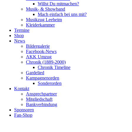
Willst Du mitmachen?
Musik- & Showband
Mach einfach bei uns mit?
Musikzug Leeheim
Kleiderkammer
Termine
Shop
News
Bildergalerie
Facebook-News
AKK Umzug
Chronik (1889-2000)
Chronik Timeline
Gardelied
Kampagnenorden
Sonderorden
Kontakt
Ansprechpartner
Mitgliedschaft
Bankverbindung
Sponsoren
Fan-Shop