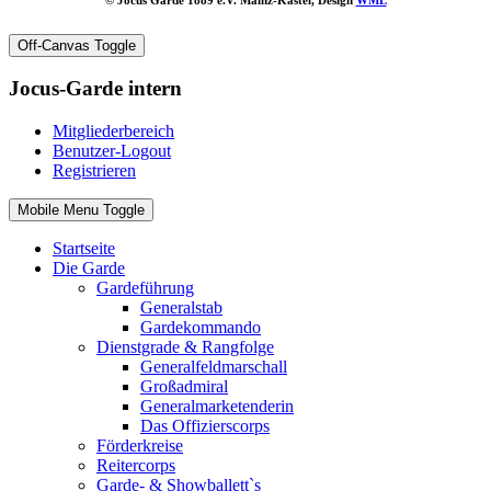
Off-Canvas Toggle
Jocus-Garde intern
Mitgliederbereich
Benutzer-Logout
Registrieren
Mobile Menu Toggle
Startseite
Die Garde
Gardeführung
Generalstab
Gardekommando
Dienstgrade & Rangfolge
Generalfeldmarschall
Großadmiral
Generalmarketenderin
Das Offizierscorps
Förderkreise
Reitercorps
Garde- & Showballett`s