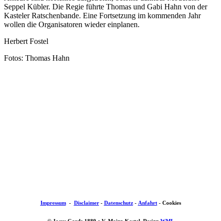
Seppel Kübler. Die Regie führte Thomas und Gabi Hahn von der
Kasteler Ratschenbande. Eine Fortsetzung im kommenden Jahr
wollen die Organisatoren wieder einplanen.
Herbert Fostel
Fotos: Thomas Hahn
Impressum
-
Disclaimer
-
Datenschutz
-
Anfahrt
-
Cookies
© Jocus Garde 1889 e.V. Mainz-Kastel, Design
WML