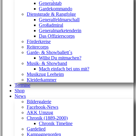
Generalstab
Gardekommando
Dienstgrade & Rangfolge
Generalfeldmarschall
Großadmiral
Generalmarketenderin
Das Offizierscorps
Förderkreise
Reitercorps
Garde- & Showballett`s
Willst Du mitmachen?
Musik- & Showband
Mach einfach bei uns mit?
Musikzug Leeheim
Kleiderkammer
Termine
Shop
News
Bildergalerie
Facebook-News
AKK Umzug
Chronik (1889-2000)
Chronik Timeline
Gardelied
Kampagnenorden