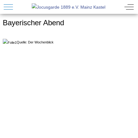
Mobile Menu Toggle
Off-
Bayerischer Abend
Quelle: Der Wochenblick