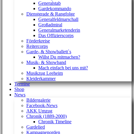
Generalstab
Gardekommando
Dienstgrade & Rangfolge
Generalfeldmarschall
Großadmiral
Generalmarketenderin
Das Offizierscorps
Förderkreise
Reitercorps
Garde- & Showballett`s
Willst Du mitmachen?
Musik- & Showband
Mach einfach bei uns mit?
Musikzug Leeheim
Kleiderkammer
Termine
Shop
News
Bildergalerie
Facebook-News
AKK Umzug
Chronik (1889-2000)
Chronik Timeline
Gardelied
Kampagnenorden