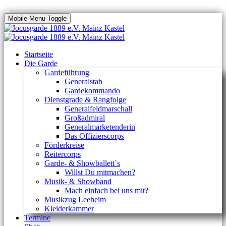
Mobile Menu Toggle
Startseite
Die Garde
Gardeführung
Generalstab
Gardekommando
Dienstgrade & Rangfolge
Generalfeldmarschall
Großadmiral
Generalmarketenderin
Das Offizierscorps
Förderkreise
Reitercorps
Garde- & Showballett`s
Willst Du mitmachen?
Musik- & Showband
Mach einfach bei uns mit?
Musikzug Leeheim
Kleiderkammer
Termine